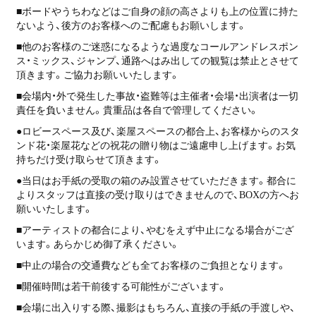
■ボードやうちわなどはご自身の顔の高さよりも上の位置に持た
ないよう、後方のお客様へのご配慮もお願いします。
■他のお客様のご迷惑になるような過度なコールアンドレスポン
ス・ミックス、ジャンプ、通路へはみ出しての観覧は禁止とさせて
頂きます。ご協力お願いいたします。
■会場内・外で発生した事故・盗難等は主催者・会場・出演者は一切
責任を負いません。貴重品は各自で管理してください。
●ロビースペース及び、楽屋スペースの都合上、お客様からのスタ
ンド花・楽屋花などの祝花の贈り物はご遠慮申し上げます。お気
持ちだけ受け取らせて頂きます。
●当日はお手紙の受取の箱のみ設置させていただきます。都合に
よりスタッフは直接の受け取りはできませんので、BOXの方へお
願いいたします。
■アーティストの都合により、やむをえず中止になる場合がござ
います。あらかじめ御了承ください。
■中止の場合の交通費なども全てお客様のご負担となります。
■開催時間は若干前後する可能性がございます。
■会場に出入りする際、撮影はもちろん、直接の手紙の手渡しや、