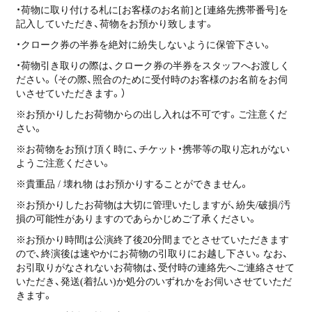
・荷物に取り付ける札に[お客様のお名前]と[連絡先携帯番号]を
記入していただき、荷物をお預かり致します。
・クローク券の半券を絶対に紛失しないように保管下さい。
・荷物引き取りの際は、クローク券の半券をスタッフへお渡しく
ださい。（その際、照合のために受付時のお客様のお名前をお伺
いさせていただきます。）
※お預かりしたお荷物からの出し入れは不可です。ご注意くだ
さい。
※お荷物をお預け頂く時に、チケット・携帯等の取り忘れがない
ようご注意ください。
※貴重品 / 壊れ物 はお預かりすることができません。
※お預かりしたお荷物は大切に管理いたしますが、紛失/破損/汚
損の可能性がありますのであらかじめご了承ください。
※お預かり時間は公演終了後20分間までとさせていただきます
ので、終演後は速やかにお荷物の引取りにお越し下さい。なお、
お引取りがなされないお荷物は、受付時の連絡先へご連絡させて
いただき、発送(着払い)か処分のいずれかをお伺いさせていただ
きます。