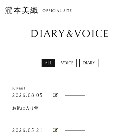
瀧本美織
OFFICIAL SITE
DIARY&VOICE
ALL
VOICE
DIARY
NEW!
2026.08.05
お気に入り🤎
2026.05.21