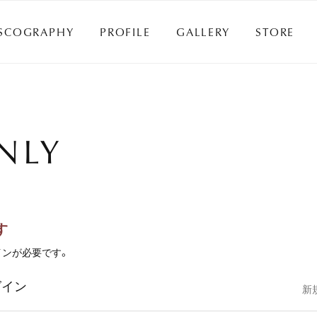
SCOGRAPHY
PROFILE
GALLERY
STORE
SCOGRAPHY
PROFILE
GALLERY
STORE
NLY
す
インが必要です。
グイン
新