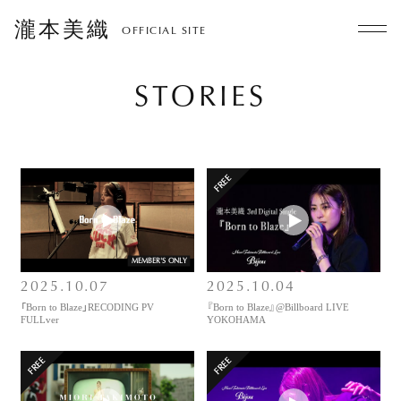
瀧本美織
OFFICIAL SITE
STORIES
MEMBER'S ONLY
2025.10.07
2025.10.04
「Born to Blaze」RECODING PV
『Born to Blaze』@Billboard LIVE
FULLver
YOKOHAMA