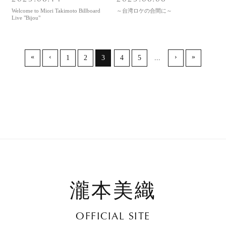
Welcome to Miori Takimoto Billboard
～台湾ロケの合間に～
Live "Bijou"
«
‹
›
»
1
2
3
4
5
...
瀧本美織
OFFICIAL SITE