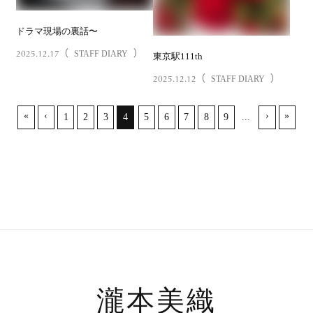
ドラマ現場の裏話〜
2025.12.17
（
）
STAFF DIARY
東京駅111th
2025.12.12
（
）
STAFF DIARY
«
‹
›
»
1
2
3
4
5
6
7
8
9
...
瀧本美織