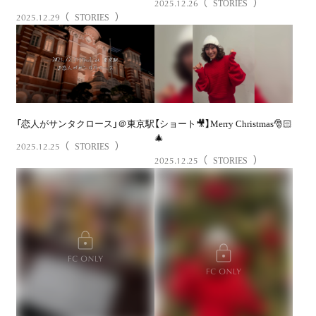
2025.12.26
（
）
STORIES
2025.12.29
（
）
STORIES
「恋人がサンタクロース」＠東京駅
【ショート🎥】Merry Christmas🎅🏻
🎄
2025.12.25
（
）
STORIES
2025.12.25
（
）
STORIES