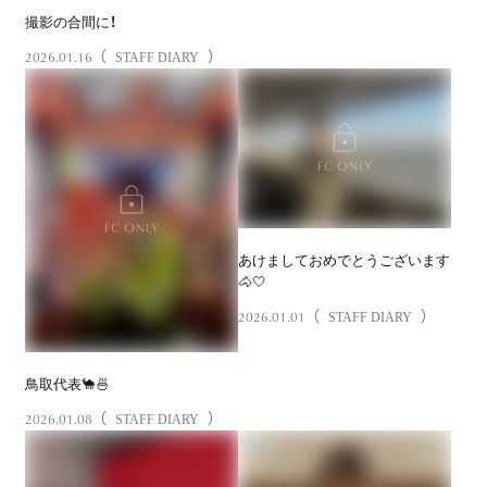
撮影の合間に！
2026.01.16
（
）
STAFF DIARY
あけましておめでとうございます
🐴🤍
2026.01.01
（
）
STAFF DIARY
鳥取代表🐪🍜
2026.01.08
（
）
STAFF DIARY