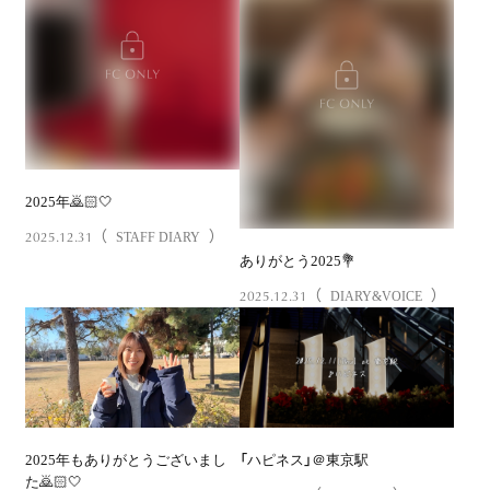
2025年🙇🏻🤍
2025.12.31
（
）
STAFF DIARY
ありがとう2025💐
2025.12.31
（
）
DIARY&VOICE
2025年もありがとうございまし
「ハピネス」＠東京駅
た🙇🏻🤍