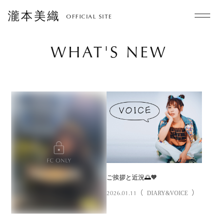
瀧本美織
OFFICIAL SITE
WHAT'S NEW
ご挨拶と近況🌅🧡
2026.01.11
（
）
DIARY&VOICE