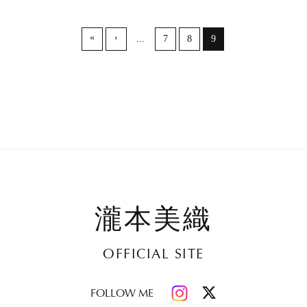
«
‹
...
7
8
9
瀧本美織
OFFICIAL SITE
FOLLOW ME