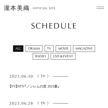
瀧本美織
OFFICIAL SITE
SCHEDULE
ALL
DRAMA
TV
MOVIE
MAGAZINE
RADIO
LIVE＆EVENT
2023.06.30
（
TV
）
【TV】NTV「ノンレムの窓 2023夏」
2023.06.28
（
TV
）