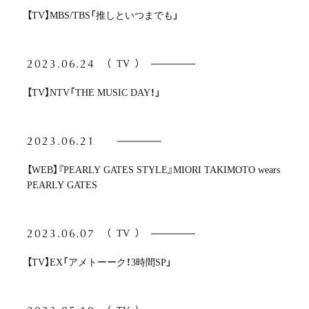
【TV】MBS/TBS「推しといつまでも」
2023.06.24
（
TV
）
【TV】NTV「THE MUSIC DAY！」
2023.06.21
【WEB】『PEARLY GATES STYLE』MIORI TAKIMOTO wears
PEARLY GATES
2023.06.07
（
TV
）
【TV】EX「アメトーーク！3時間SP」