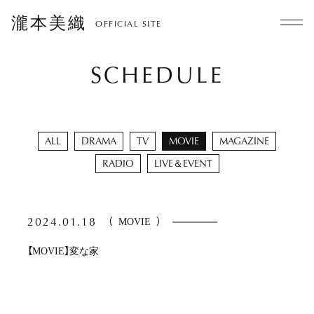
瀧本美織
OFFICIAL SITE
SCHEDULE
ALL
DRAMA
TV
MOVIE
MAGAZINE
RADIO
LIVE＆EVENT
2024.01.18
（
MOVIE
）
【MOVIE】変な家