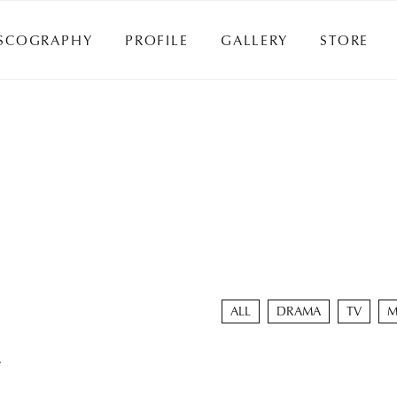
SCOGRAPHY
PROFILE
GALLERY
STORE
SCOGRAPHY
PROFILE
GALLERY
STORE
ALL
DRAMA
TV
M