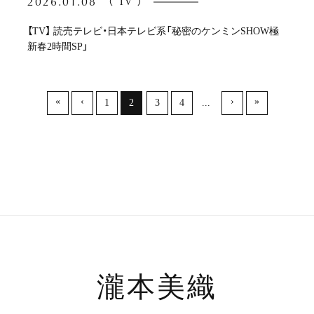
2026.01.08
（
TV
）
【TV】 読売テレビ・日本テレビ系「秘密のケンミンSHOW極
新春2時間SP」
«
‹
›
»
1
2
3
4
...
瀧本美織