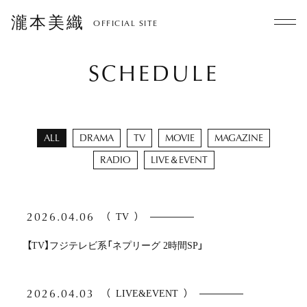
瀧本美織
OFFICIAL SITE
SCHEDULE
ALL
DRAMA
TV
MOVIE
MAGAZINE
RADIO
LIVE＆EVENT
2026.04.06
（
TV
）
【TV】フジテレビ系「ネプリーグ 2時間SP」
2026.04.03
（
LIVE&EVENT
）